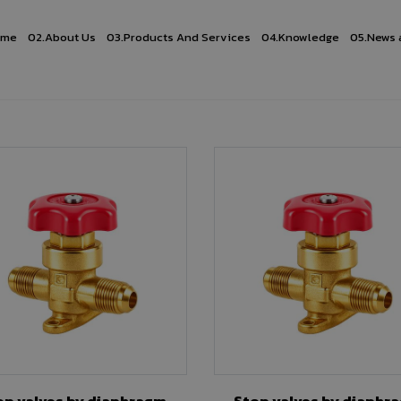
ome
02.
About Us
03.
Products And Services
04.
Knowledge
05.
News 
op valves by diaphragm
Stop valves by diaphr