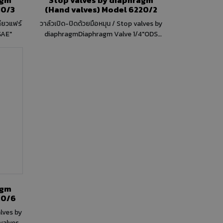
10/3
(Hand valves) Model 6220/2
ลียวแฟร์
วาล์วเปิด-ปิดด้วยมือหมุน / Stop valves by
SAE"
diaphragmDiaphragm Valve 1/4"ODS
Product use with the following
ASHRAE34:2019 refrigerants, Class A1:
HCFC (R22) HFC(R134a, R404A R407C,
R410A, R507) HFO (R1234ze) HFO + HFC
(R448A, R449A, R450A, R452A, R513A,
R515A, R515B) Product Details
Connections ODS Ø [in.] 1/4"Kv
[m³/h]0,28PS [bar]28TS [°C] min.-35TS
[°C] max. +90
agm
l 6220/6
alves by