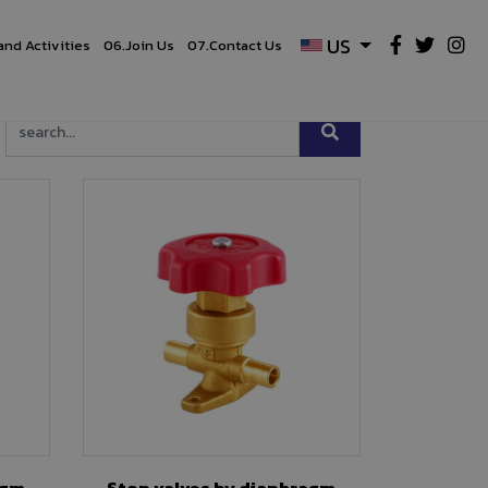
US
and Activities
06.
Join Us
07.
Contact Us
agm
Stop valves by diaphragm