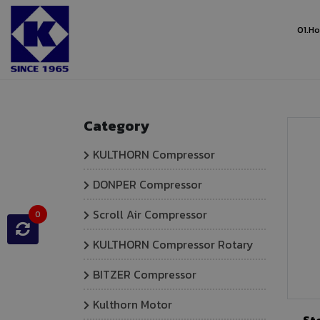
01.
H
Home
Products And Services
Category
KULTHORN Compressor
DONPER Compressor
Scroll Air Compressor
0
KULTHORN Compressor Rotary
BITZER Compressor
Kulthorn Motor
St