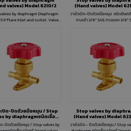
nd valves) Model 6210/2
(Hand valves) Model 62
valves by diaphragm Diaphragm
วาล์วเปิด-ปิดด้วยมือหมุน ชนิดขันเก
/4"Flare inlet and outlet. Valve
ทางเข้า 3/8" SAE.ทางออก 3/8" 
erants, Class A1: HCFC (R22) HFC
a, R404A, R407C, R410A, R507)
 (R1234ze) HFO + HFC (R448A,
, R450A, R452A, R513A, R515A,
4"" Kv
 0,28 PS [bar] 28 TS [°C] min. -35
C] max. +90 1/4""Flare inlet and
he following
 34:2019 refrigerants, Class A1:
R22) HFC (R134a, R404A, R407C,
 R507) HFO (R1234ze) HFO + HFC
A, R449A, R450A, R452A, R513A,
Connections SAE Flare
วเปิด-ปิดด้วยมือหมุน / Stop
Stop valves by diaphr
roduct use Accessories
es by diaphragmชนิดเชื่อม
(Hand valves) Mode
use with the following ASHRAE
ี (Hand valves) ทางเข้า 1/2"
19 refrigerants, Class A1: HCFC
ปิด-ปิดด้วยมือหมุน / Stop valves by
วาล์วเปิด - ปิดด้วยมือหมุน / Stop v
ทางออก 1/2" ODS." ทางออก
2) HFC (R134a, R404A, R407C,
agmชนิดเชื่อมบัคกรี (Hand valves)
diaphragm ชนิดเชื่อมบัคกรี (Hand valves)