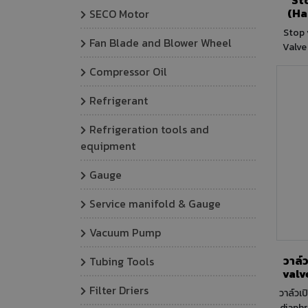
(Ha
SECO Motor
Stop 
Fan Blade and Blower Wheel
Valve 1
use with the following ASHRAE 34:2019
Compressor Oil
refrig
(R134
Refrigerant
HFO
R449A
Refrigeration tools and
R515B) Connections SAE Flare 1/
equipment
[m³/h]
TS [°
Gauge
outlet. Valve use with t
ASHRAE
Service manifold & Gauge
HCFC (
R410A,
Vacuum Pump
(R448
R515A, R515B) 
วาล์
Tubing Tools
1/4"" 1/4""Flare P
valv
for 
บัคกร
Filter Driers
34:20
วาล์วเ
ODS. 
(R2
diaphr