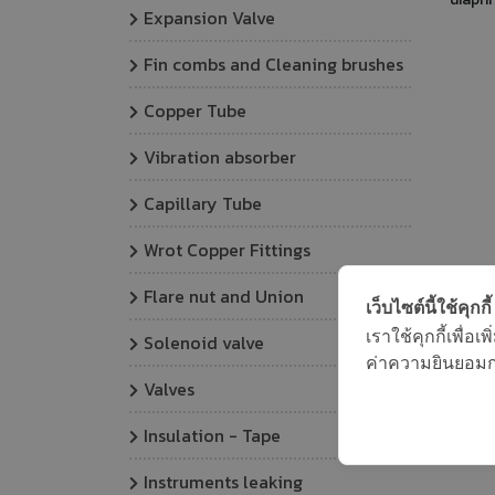
Expansion Valve
R410A,
ทางเ
(R448
Fin combs and Cleaning brushes
R5
Copper Tube
Connec
Kv [m³
Vibration absorber
-35 T
Capillary Tube
Wrot Copper Fittings
Flare nut and Union
เว็บไซต์นี้ใช้คุกกี้
เราใช้คุกกี้เพื่
Solenoid valve
ค่าความยินยอมการ
Valves
Insulation - Tape
Instruments leaking