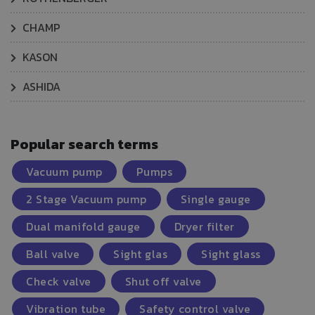
CHAMP
KASON
ASHIDA
Popular search terms
Vacuum pump
Pumps
2 Stage Vacuum pump
Single gauge
Dual manifold gauge
Dryer filter
Ball valve
Sight glas
Sight glass
Check valve
Shut off valve
Vibration tube
Safety control valve