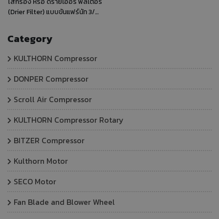
ไส้กรอง หรือ ดรายเออร์ ฟิลเตอร์
(Drier Filter) แบบขันแฟร์นัท 3/8”
SAE ทั้งด้านเข้าและด้านออก ยี่ห้อ
Hongsen ตัวสินค้ามีขนาดเส้นผ่า
Category
ศูนย์กลาง = 57 มม.และความยาว =
161 มม. ประเภท 3A 100%
KULTHORN Compressor
Molecular sieve พร้อมความ
สามารถในการทำให้แห้งอันทรง
DONPER Compressor
พลัง มีการออกแบบเลี่ยงการ
เคลื่อนไปมาระหว่างกัน มีตัวกรอง
Scroll Air Compressor
ผง ด้วยความละเอียดของตัวกรอง
40 µm ใช้งานกับสารทำความเย็น
KULTHORN Compressor Rotary
HCFC, HFC : POE, PAG อุณหภูมิ
- 40C ถึง +120C แรงดันสูงสุด
BITZER Compressor
(Maximum Working Pressure):
45 bar (652 psi.) , Ps=67.5 bar
Kulthorn Motor
(978 psi.)
SECO Motor
Fan Blade and Blower Wheel