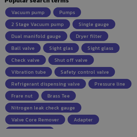
Popular search terms
Vacuum pump
Pumps
2 Stage Vacuum pump
Single gauge
Dual manifold gauge
Dryer filter
Ball valve
Sight glas
Sight glass
Check valve
Shut off valve
Vibration tube
Safety control valve
Refrigerant dispensing valve
Pressure line
Frare nut
Brass Tee
Nitrogen leak check gauge
Valve Core Remover
Adapter
Pressure Gauge