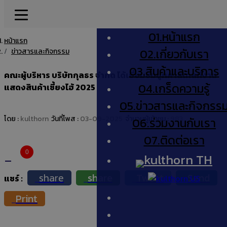
01.
หน้าแรก
หน้าแรก
02.
เกี่ยวกับเรา
ข่าวสารและกิจกรรม
03.
สินค้าและบริการ
คณะผู้บริหาร บริษัทกุลธร จำกัด ได้เยี่ยมชมบูทคาสเทลที่งาน
04.
เกร็ดความรู้
แสดงสินค้าเซี้ยงไฮ้ 2025
05.
ข่าวสารและกิจกรร
โดย :
kulthorn
วันที่โพส :
03-09-2025
จำนวนผู้เข้าชม :
983
06.
ร่วมงานกับเรา
07.
ติดต่อเรา
0
TH
share
share
Tweet
Send
US
แชร์
Print