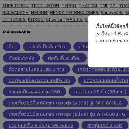
SUPERTRON
TEDDINGTON
TEPCO
THACOM
TMI
TPI
TRA
BACHARACH
HERION
HENRY TECHNOLOGIES
Sunnywell
S
INTRONICS
KLIXON
Chevron
HARRIS
REFRIGERATION RE
เว็บไซต์นี้ใช้คุกกี้
คำค้นหายอดนิยม
เราใช้คุกกี้เพื่
ค่าความยินยอมการ
ปั๊ม
แว๊กคั่มปั๊มชั้นเดียว
แว๊กคั่มปั๊มสองชั้น
ชัดออฟวาล์ว
ท่อกันสั่นสะเทือน
เซฟตี้คอนโทรลวา
ตัวต่อสายไนลอนแยก 3 ทาง
เกจ์ชุดทดสอบรั่วด้วยไน
มัลติฟังก์ชั่นดิจิตอลแมนิโฟเกจ
ปลอกอลูมิเนียมย้ำสาย
แวคคั่มปั๊มสองชั้น รุ่น 260
เกจเดี่ยว 2.5 นิ้ว (68mm.)
เกจเดี่ยว2.5นิ้ว(68mm.) ทางต่ำ (อะไหล่) รุ่น WK-6812LG
เกจเดี่ยว2.5นิ้ว(68mm.) ทางสูง (อะไหล่) รุ่น WK-6808HG
ยางหุ้มเกจ์ 2.5 นิ้ว รุ่น WK-68LG
ยางหุ้มเกจ์ 2.5 นิ้ว