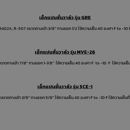
be cutter model HS-TD19
Tube cutter
Tube cutt
เอ็กแปนชั่นวาล์ว รุ่น GRE
ร์ตัดท่อ รุ่น HS-TD32
คัตเตอร์ตัดท่อ ชนิดใบมีดมีลูกปืน ร
เอ็กแปนชั่นวาล์ว จาก อ
ดท่อ รุ่น HS-TD32B
โซลินอยด์วาล์วไฟฟ้า 1/4"SAE
C
presurre relief valve
วาล์วนิรภัย
แฟรนัท
เอ็กแปนชั่นวาล์ว รุ่น MVE-26
ังคับไหลทางเดียว
วาล์วเปิด-ปิดด้วยมือหมุน
วาล์วเปิ
เอ็กแปนชั่นวาล์ว จาก อเมริกา ใช้น้ำยา R-22 ขนาดทางเข้า 7/8'' ทางออก 1-1/8'' ใช้คว
วาล์วปิดหน้าแปลน
วาล์วปิดหน้าแปลน
รีซีฟเวอร
(แบบสวมเร็ว)
คอยล์ไฟฟ้าโซลินอยด์วาล์ว
ตาแมว
เอ็กแปนชั่นวาล์ว รุ่น SCE-1
ี
ตาแมวแบบขันเกลียวแฟร์
ตาแมวแบบขันเกลียวแฟร
เอ็กแปนชั่นวาล์ว จาก อเมริกา ใช้น้ำยา
ฝาปิดทองเหลือง
แฟร์นัทตัวยาวหนา
ยูเนี่ยน แบบเกล
 ทาง
วาล์วคอมเพรสเซอร์
วาล์วคอมเพรสเซอร์
ถังน้ำยาแอร์
ถังน้ำยาแอร์
ดิจิตอลแวคคั่มเกจ์
เ