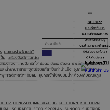
01.
หน้าแรก
02.
เกี่ยวกับเรา
03.
สินค้าและบริการ
04.
เกร็ดความรู้
05.
ข่าวสารและกิจกรร
ธร
มอเตอร์ไฟฟ้าเซโก้
06.
ร่วมงานกับเรา
ปั๊ม
เครื่องมือดัดและตัด
07.
ติดต่อเรา
TH
อนทองแดง
แคปปิลารี่ทิ้ว
ข้อต่อ ข้องอ ข้อลด
แฟล์นัท ยูเนี่ยน
โซลิ
มและน้ำยาประสาน
ชุดเชื่อมแก๊ส
ปั๊มทำน้ำแข็ง
อุปกรณ์ทำความ
US
้ำพุ
รถตัดหญ้า
ปั๊มลม
อุปกรณ์ที่ใช้กับปั๊มน้ำ
ตัวบังคับอุณหภูมิ
FILTER
HONGSEN
IMPERIAL
JB
KULTHORN
KULTHORN
MURAI
SCHRADER
SECO
SPORLAN
SUNOCO
SUPERIOR