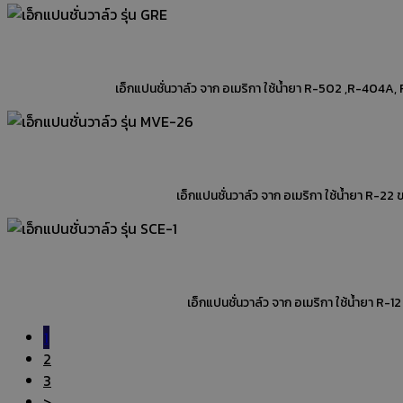
เกจ์เดี่ยวบอลวาล์ว HS-480AL-60"
Tube cutter,Tu
คัตเตอร์ตัดท่อ ชนิดใบมีดมีลูกปืน รุ่น HS-TD32
คัตเตอ
ใบมีดตัดท่อ รุ่น HS-TD19B
ใบมีดตัดท่อ
ใบมีดตั
โซลินอยด์วาล์วเกลียวแฟร์
โซลินอยด์วาล์วเชื่อมบัคกรี
ไดเออร์ฟิลเตอร์
วาล์วบังคับไหลทางเดียว
วาล์วบ
วาล์วสำหรับงานยึดเกจ
โกลปวาล์ว
โกลปวาล์ว
รีซีฟเวอร์วาล์ว ชนิดAngle
คอยล์ไฟฟ้าโซลินอยด์วาล์ว
ตาแมวแบบเชื่อมบัคกรี
ตาแมวชี้ความชื้นแบบเชื่อมบัคกร
แฟลนัท
ปลั๊กอุดแฟลร์
แฟลนัทมาตรฐาน
1
ยูเนี่ยน เกลียวข้างหนึ่งละเอียด
ยูเนี่ยน
ยูเนี่ยน 3
2
3
แหวนยาง
ถังพร้อมน้ำยาแอร์
ถังน้ำยาแอร์
>