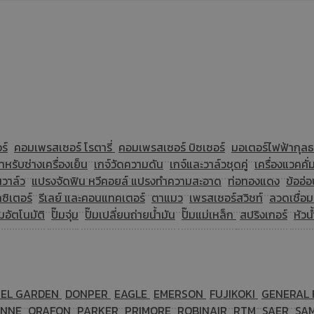
ร์
คอมเพรสเซอร์ โรตารี่
คอมเพรสเซอร์ บิซเซอร์
มอเตอร์ไฟฟ้ากุล
ำหรับช่างเครื่องเย็น
เกจ์วัดความดัน
เกจ์และวาล์วชุดคู่
เครื่องแวคคั่ม
นวาล์ว
แปรงจัดฟิน หวีคอยล์ แปรงทำความสะอาด
ท่อทองแดง
ข้ออ่
ซิเตอร์
รีเลย์ และคอนแทคเตอร์
ตาแมว
เพรสเชอร์สวิชท์
ลวดเชื่อ
๊มอัตโนมัติ
ปั๊มจุ่ม
ปั๊มเปลี่ยนถ่ายน้ำมัน
ปั๊มแม่เหล็ก
สปริงเกอร์
หัวน
TEL GARDEN
DONPER
EAGLE
EMERSON
FUJIKOKI
GENERAL 
ONNE
ORAFON
PARKER
PRIMORE
ROBINAIR
RTM
SAER
SA