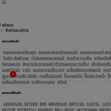
หน้าแรก
สินค้าและบริการ
หมวดสินค้า
คอมเพรสเซอร์กุลธร
คอมเพรสเซอร์ดอนเปอร์
คอมเพรสเซอร์ สกอ
ใบพัด ล้อพัดลม
น้ำมันคอมเพรสเซอร์
สารทำความเย็น
เครื่องมือส
ท่อทองแดง
ฟิลเตอร์ดรายเออร์ (ตัวกรองดูดความชื้น)
เอ็กซ์แปนชั่
นอยด์วาล์ว
วาล์ว
ฉนวนความเย็น เทป
เครื่องมือตรวจซ่อมรั่ว
คาปา
0
สะอาด
บานพับ มือจับ
เทอร์โมมิเตอร์
ปั๊มหอยโข่ง
ปั๊มสระว่ายน้ำ
ปั
เครื่องปรับอากาศ
นาฬิกาควบคุม
สวิทซ์
แบรนด์สินค้า
AEROFLEX
BITZER
BMI
BRANNAN
BRISTOL
CASTEL
CAS
MOTOR
KYORITSU
MARINO
MILL-ROSE
MITYASAWA
MR.B