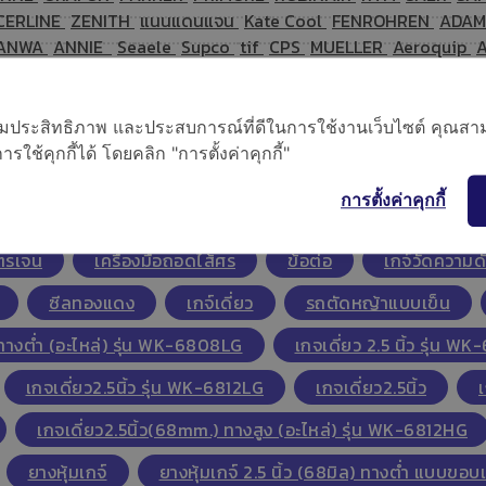
CERLINE
ZENITH
แนนแดนแจน
Kate Cool
FENROHREN
ADAM
ANWA
ANNIE
Seaele
Supco
tif
CPS
MUELLER
Aeroquip
SEARCH
KMP
Eaton
Watsco
KINNEY VACUUM
ROTHENBERG
อเพิ่มประสิทธิภาพ และประสบการณ์ที่ดีในการใช้งานเว็บไซต์ คุณสาม
ใช้คุกกี้ได้ โดยคลิก "การตั้งค่าคุกกี้"
เกจ์เดี่ยว
แมนิโฟล์เกจคู่
ตลับฟิลเตอร์ดรายเออร์
การตั้งค่าคุกกี้
ล์ว
วาล์วจ่ายน้ำยาแอร์กระป๋อง
สายแรงดัน
แฟร
โตรเจน
เครื่องมือถอดไส้ศร
ข้อต่อ
เกจ์วัดความดั
ซีลทองแดง
เกจ์เดี่ยว
รถตัดหญ้าแบบเข็น
 ทางต่ำ (อะไหล่) รุ่น WK-6808LG
เกจเดี่ยว 2.5 นิ้ว รุ่น 
เกจเดี่ยว2.5นิ้ว รุ่น WK-6812LG
เกจเดี่ยว2.5นิ้ว
เกจเดี่ยว2.5นิ้ว(68mm.) ทางสูง (อะไหล่) รุ่น WK-6812HG
ยางหุ้มเกจ์
ยางหุ้มเกจ์ 2.5 นิ้ว (68มิล) ทางต่ำ แบบขอบ