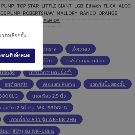
 PUMP
TOP STAR
LITTLE GIANT
LGB
Elitech
FLICA
ALCO
ACE PUMP
ROBERTSHAW
MALLORY
RANCO
ORANGE
ER
CHAMP
KASON
ASHIDA
ารถเลือกตั้ง
บอลวาล์ว
ไซต์กราส
เช็ควาล์ว
ยอมรับทั้งหมด
์นัท
ไส้แกนแฟร์นัท
แฟร์นัททองเหลือง
นฝั่งสูง
เกจ์วัดความดันฝั่งต่ำ
รถตัดหญ้า
Vacuum Pump
แวคคั่มปั๊มสองชั้น
WK-6808LG
เกจเดี่ยว 2.5 นิ้ว
เกจเดี่ยว2.5นิ้ว รุ่น WK-6808HG
เกจเดี่ยว2.5นิ้ว รุ่น WK-6812HG
เรียบ (สีฟ้า) รุ่น WK-68LG