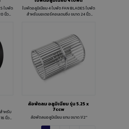
ใบพัดอลูมิเนียม 4 ใบพัด FAN BLADES ใบพัด
 นิ้ว
สำหรับมอเตอร์คอนเดนซิ่ง ขนาด 24 นิ้ว
 CCW
Pitch 30 ํ ทิศทางการหมุน แบบ CW
ล้อพัดลม อลูมิเนียม รุ่น 5.25 x
7ccw
ล้อพัดลมอลูมิเนียม แกน ขนาด 1/2''
6 นิ้ว
 CW