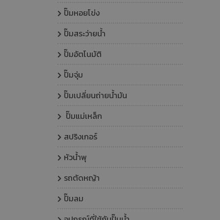
ปั๊มหอยโข่ง
ปั๊มสระว่ายน้ำ
ปั๊มอัตโนมัติ
ปั๊มจุ่ม
ปั๊มเปลี่ยนถ่ายน้ำมัน
ปั๊มแม่เหล็ก
สปริงเกอร์
หัวน้ำพุ
รถตัดหญ้า
ปั๊มลม
อุปกรณ์ที่ใช้กับปั๊มน้ำ