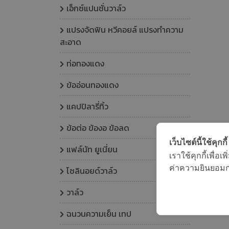
เอ็กซ์แปนชั่นวาล์ว
แปรงจัดฟิน หวีคอยล์ แปรงทำความ
สะอาด
ท่อทองแดง
ข้ออ่อนทองแดง
แคปปิลารี่ทิ้ว
ข้อต่อ ข้องอ ข้อลด
เว็บไซต์นี้ใช้คุกกี้
แฟล์นัท ยูเนี่ยน
เราใช้คุกกี้เพื่
ค่าความยินยอมการ
โซลินอยด์วาล์ว
วาล์ว
ฉนวนความเย็น เทป