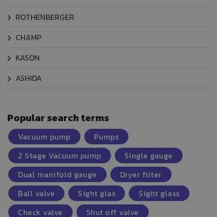
ROTHENBERGER
CHAMP
KASON
ASHIDA
Popular search terms
Vacuum pump
Pumps
2 Stage Vacuum pump
Single gauge
Dual manifold gauge
Dryer filter
Ball valve
Sight glas
Sight glass
Check valve
Shut off valve