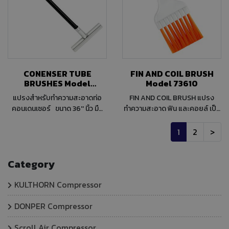
นเลส สตีลเกรด A แข็งแรง
ทนทาน ไม่เป็นสนิมเล็กกระทัดรัด
พกพาสะดวก
CONENSER TUBE
FIN AND COIL BRUSH
BRUSHES Model
Model 73610
65000
แปรงสำหรับทำความสะอาดท่อ
FIN AND COIL BRUSH แปรง
คอนเดนเซอร์ ขนาด 36'' นิ้ว มือ
ทำความสะอาด ฟิน และคอยล์ เป็น
จับแปรง รูปตัวทียาว
พลาสติกขนาด Whisk brush 6-
3/4'' Overall
1
2
>
Category
KULTHORN Compressor
DONPER Compressor
Scroll Air Compressor