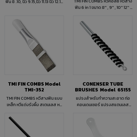
TMI FIN COMBS หวีคอลย์ หวีสาง
ฟิน 8 .10, นิ้ว 9.15,นิ้ว 11.13 นิ้ว 12.14
ฟิน 6 in 1 ขนาด 8'' , 9'' , 10'' 12'' ,
นิ้ว , 16.17 นิ้ว , 18.20 นิ้ว หวีคอลย์
14'' , 15'' Fins per inch
แยกเป็นสี ส้มเหลือง น้ำเงิน ทอง
แดง
TMI FIN COMBS Model
CONENSER TUBE
TMI-352
BRUSHES Model 65155
TMI FIN COMBS หวีสางฟิน แบบ
แปรงสำหรับทำความสะอาด ท่อ
เหล็ก หวีแต่งรังผึ้ง สเตนเลส หวี
คอนเดนเซอร์ แปรงสแตนเลส
คอยล์แอร์สำหรับทำความสะอาด
ขนาด 5/8'' นิ้ว
แผงคอยล์เย็น แผงคอยล์ร้อน
แผงรังผึ้งและยังสามารถใช้
ตกแต่งแผงที่ล้ม ให้กลับมาตั้งเป็น
ระเบียบเหมือนใหม่ ผลิตจากสเต