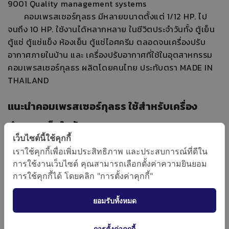
9001 Quality management systems
คอมเพรสเซอร์กุลธร มีหลายขนาดตั้งแต่ 1/12 HP. ไป
จนถึง 10 HP. ใช้งานได้หลากหลาย ในชีวิตประจำวันทั้ง ตู้เย็น
ตู้แช่ ตู้แช่แข็ง ห้องเย็น ตู้แช่ไอศครีม ตลอดจนเครื่องปรับ
อากาศภายในบ้าน และ เครื่องปรับอากาศที่ใช้ในอุตสาหกรรม
คอมเพรสเซอร์กุลธร ผลิตโดยคนไทย ประทับตรา MADE IN
THAILAND
แนะนำคอมเพรสเซอร์กุลธร ใช้สำหรับเครื่อง
ทำความเย็นใดบ้าง
เว็บไซต์นี้ใช้คุกกี้
- คอมเพรสเซอร์สำหรับเครื่องปรับอากาศใช้น้ำยา R-22 =
เราใช้คุกกี้เพื่อเพิ่มประสิทธิภาพ และประสบการณ์ที่ดีใน
E น้ำมันธรรมชาติ MINERAL OIL HBP= HIGH BACK
การใช้งานเว็บไซต์ คุณสามารถเลือกตั้งค่าความยินยอม
PRESSURE
การใช้คุกกี้ได้ โดยคลิก "การตั้งค่าคุกกี้"
- คอมเพรสเซอร์สำหรับห้องเย็นจัด และตู้แช่แข็ง 220-
240V/50HZ/1PH. ใช้สำหรับน้ำยา R-404A= Z น้ำมัน
ยอมรับทั้งหมด
สังเคราะห์ POLYOL ESTER OIL LBP = LOW BACK
PRESSURE
การตั้งค่าคุกกี้